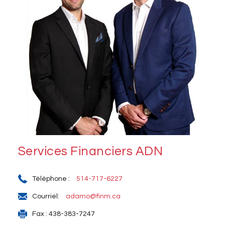
Services Financiers ADN
Téléphone :
514-717-6227
Courriel:
adamo@finm.ca
Fax : 438-383-7247