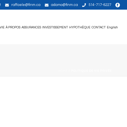
t
raffaele@finm.ca
adamo@finm.ca
514-717-6227
VIE
À PROPOS
ASSURANCES
INVESTISSEMENT
HYPOTHÈQUE
CONTACT
English
HOME
/
POLITIQUE DE VIE PRIVÉE