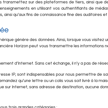
ous transmettez sur des plateformes de tiers, ainsi que 
enseignements en utilisant vos authentifiants de médias
, ainsi qu’aux fins de connaissance fine des auditoires e
vée
umérique génère des données. Ainsi, lorsque vous visitez
ancière Horizon peut vous transmettre les informations né
ment d’Internet. Sans cet échange, il n’y a pas de résea
sse IP, sont indispensables pour nous permettre de sav
emandez qu’une lettre ou un colis vous soit livré à la ma
ique sur Internet; sans adresse de destination, aucune d
ous trois grandes catégories :